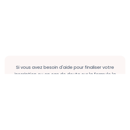
Si vous avez besoin d'aide pour finaliser votre
inscription ou en cas de doute sur la formule la
plus adaptée à votre profil, n'hésitez pas à
prendre rendez-vous avec notre service
d'admission.
Contactez nos conseillers